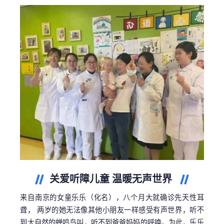
关爱听障儿童 温暖无声世界
来自南京的女童乐乐（化名），八个月大就确诊先天性耳
聋， 两岁的她无法像其他小朋友一样感受有声世界，听不
到大自然的蝉鸣鸟叫，听不到爸爸妈妈的呼唤。为此，乐乐