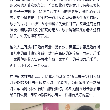
的父母也无数次绝望过。看到如此可爱的女儿没有办法像其
他孩子一样健康，始终生活在无声的世界里，他们心如刀
绞。更绝望的是，他们的一双儿女都患有先天性听力缺陷，
乐乐的哥哥（13岁）从小也确诊先天性耳聋。家里还有患有
脑梗、糖尿病以及心脏病的老人，乐乐妈辗转照顾老人还有
孩子，每天忙得不可开交。
植入人工耳蜗对于治疗耳聋非常有效，两至三岁更是治疗听
障儿童的最佳康复年龄。然而在高昂的治疗费用面前，乐乐
一家微薄的收入实在杯水车薪。家里唯一的劳动力乐乐爸，
面对此种困境，一筹莫展。
在得知这样的消息后，亿嘉和与基金会“听见未来”项目人员
几经辗转及时与乐乐家人取得了联系，为乐乐开了一路绿
灯，帮助她尽快进行听力康复训练，希望她能在最佳救治年
龄早日恢复，尽早地像同龄小朋友一样拥有美好的童年。