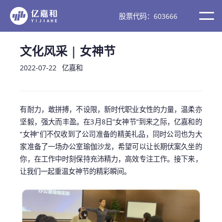
股票代码：603666
文化风采 | 女神节
2022-07-22
亿嘉和
有耐力，敢拼搏，不设限，新时代职业女性的力量，温柔亦
坚毅，强大而丰盈。在3月8日”女神节“到来之际，亿嘉和的
“女神”们不仅收到了公司准备的精美礼品，同时公司也为大
家准备了一场办公室瑜伽沙龙，希望可以让长期伏案久坐的
你，在工作中时刻保持充沛精力，高效专注工作。接下来，
让我们一起重温女神节的精彩瞬间。